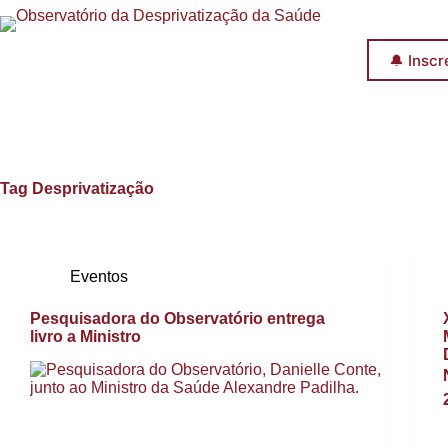
Pular
para
o
🔔 Inscr
conteúdo
Tag
Desprivatização
Eventos
Pesquisadora do Observatório entrega
livro a Ministro