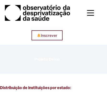
Pular
para
o
conteúdo
Inscrever
Projeto Demo
Distribuição de Instituições por estado: